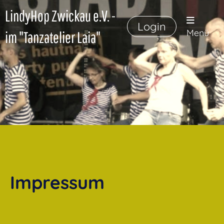
LindyHop Zwickau e.V. -
Login
Menü
im "Tanzatelier Laia"
Impressum