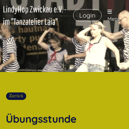
LindyHop Zwickau e.V. -
Login
Menü
im "Tanzatelier Laia"
Zurück
Übungsstunde